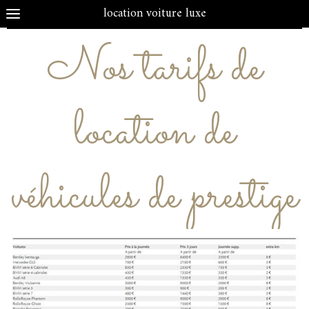
location voiture luxe
Nos tarifs de
location de
véhicules de prestige